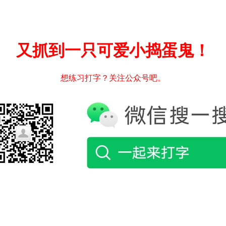
又抓到一只可爱小捣蛋鬼！
想练习打字？关注公众号吧。