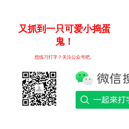
又抓到一只可爱小捣蛋
鬼！
想练习打字？关注公众号吧。