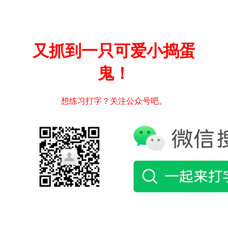
又抓到一只可爱小捣蛋
鬼！
想练习打字？关注公众号吧。