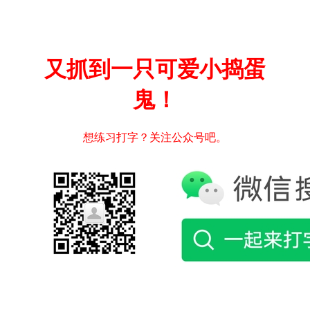
又抓到一只可爱小捣蛋
鬼！
想练习打字？关注公众号吧。