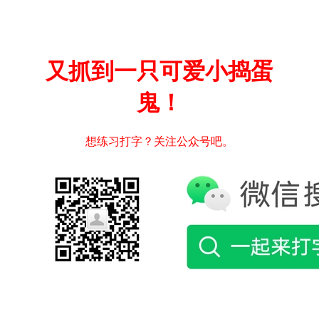
又抓到一只可爱小捣蛋
鬼！
想练习打字？关注公众号吧。