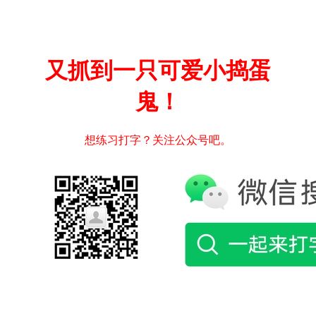
又抓到一只可爱小捣蛋
鬼！
想练习打字？关注公众号吧。