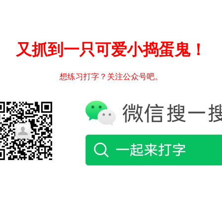
又抓到一只可爱小捣蛋鬼！
想练习打字？关注公众号吧。