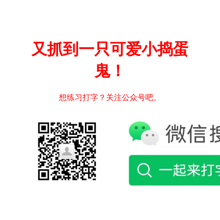
又抓到一只可爱小捣蛋
鬼！
想练习打字？关注公众号吧。