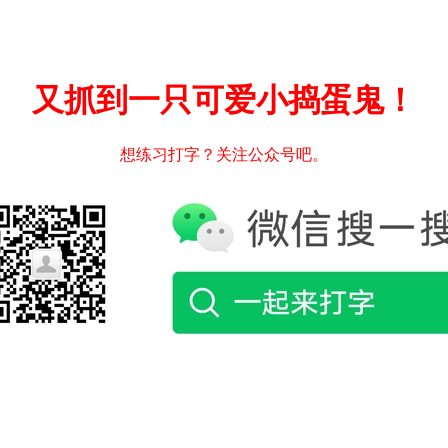
又抓到一只可爱小捣蛋鬼！
想练习打字？关注公众号吧。