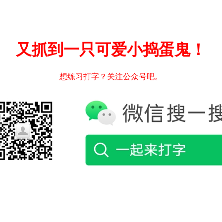
又抓到一只可爱小捣蛋鬼！
想练习打字？关注公众号吧。