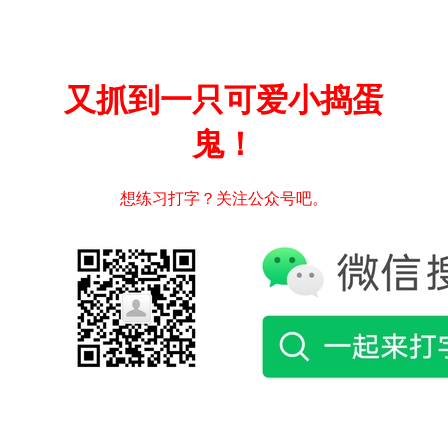
又抓到一只可爱小捣蛋
鬼！
想练习打字？关注公众号吧。