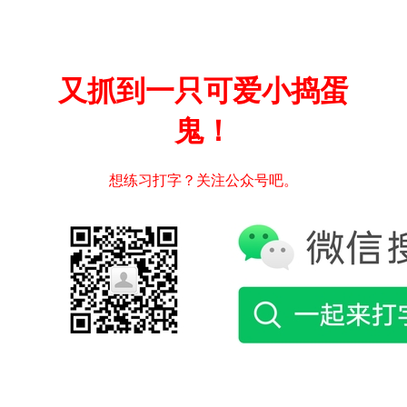
又抓到一只可爱小捣蛋
鬼！
想练习打字？关注公众号吧。