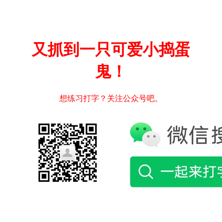
又抓到一只可爱小捣蛋
鬼！
想练习打字？关注公众号吧。