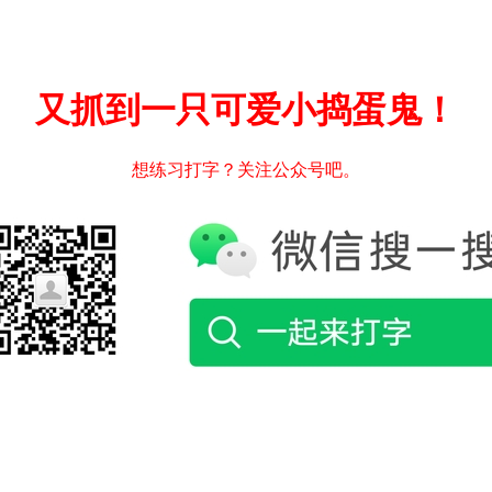
又抓到一只可爱小捣蛋鬼！
想练习打字？关注公众号吧。