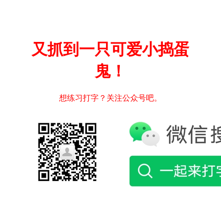
又抓到一只可爱小捣蛋
鬼！
想练习打字？关注公众号吧。