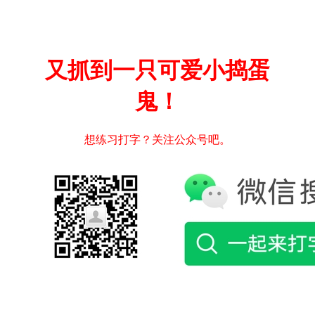
又抓到一只可爱小捣蛋
鬼！
想练习打字？关注公众号吧。