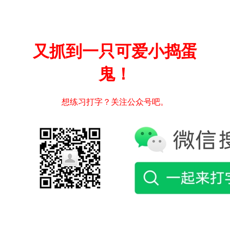
又抓到一只可爱小捣蛋
鬼！
想练习打字？关注公众号吧。