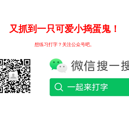
又抓到一只可爱小捣蛋鬼！
想练习打字？关注公众号吧。