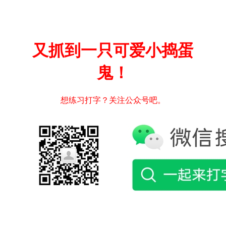
又抓到一只可爱小捣蛋
鬼！
想练习打字？关注公众号吧。