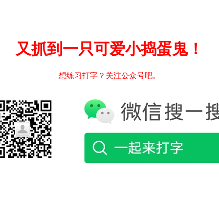
又抓到一只可爱小捣蛋鬼！
想练习打字？关注公众号吧。