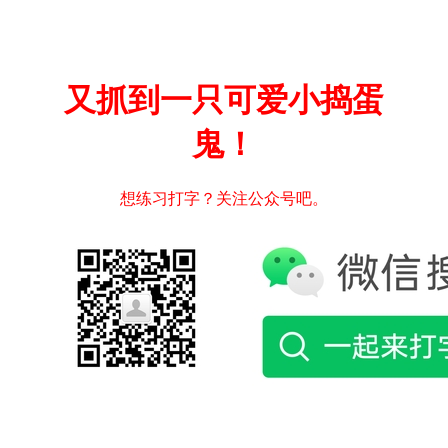
又抓到一只可爱小捣蛋
鬼！
想练习打字？关注公众号吧。