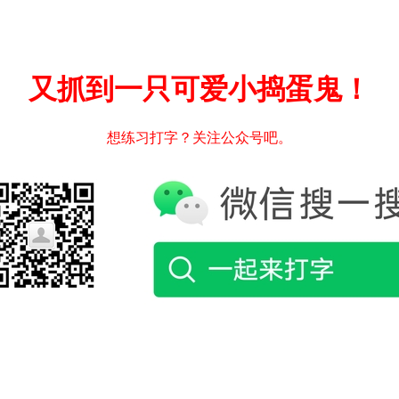
又抓到一只可爱小捣蛋鬼！
想练习打字？关注公众号吧。