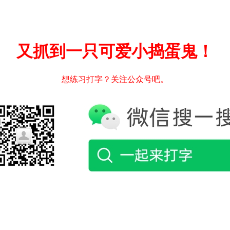
又抓到一只可爱小捣蛋鬼！
想练习打字？关注公众号吧。