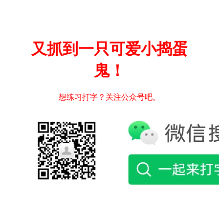
又抓到一只可爱小捣蛋
鬼！
想练习打字？关注公众号吧。