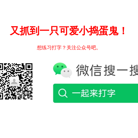
又抓到一只可爱小捣蛋鬼！
想练习打字？关注公众号吧。