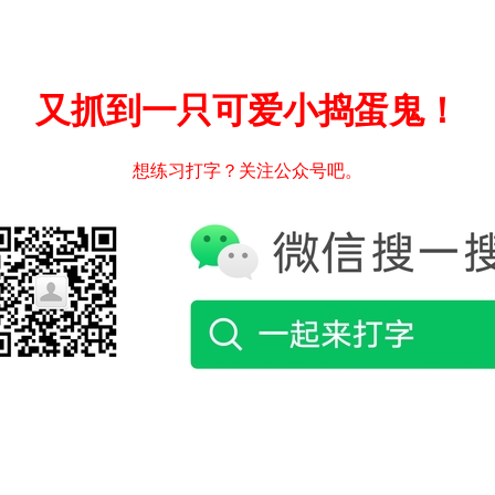
又抓到一只可爱小捣蛋鬼！
想练习打字？关注公众号吧。