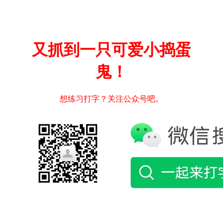
又抓到一只可爱小捣蛋
鬼！
想练习打字？关注公众号吧。