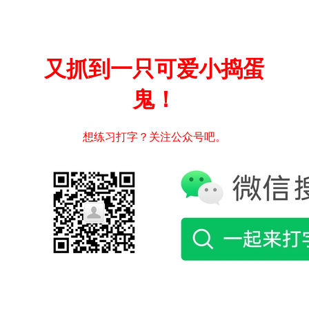
又抓到一只可爱小捣蛋
鬼！
想练习打字？关注公众号吧。