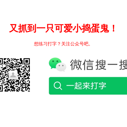
又抓到一只可爱小捣蛋鬼！
想练习打字？关注公众号吧。