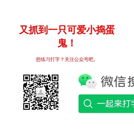
又抓到一只可爱小捣蛋
鬼！
想练习打字？关注公众号吧。