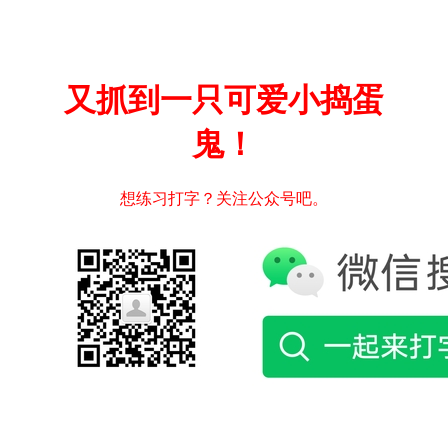
又抓到一只可爱小捣蛋
鬼！
想练习打字？关注公众号吧。