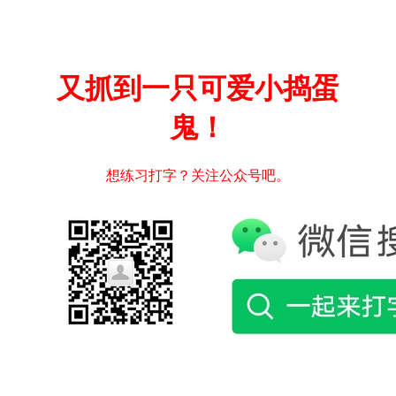
又抓到一只可爱小捣蛋
鬼！
想练习打字？关注公众号吧。