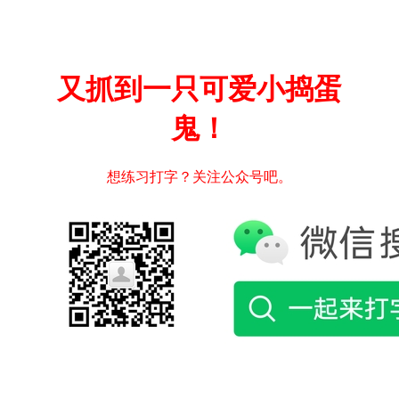
又抓到一只可爱小捣蛋
鬼！
想练习打字？关注公众号吧。