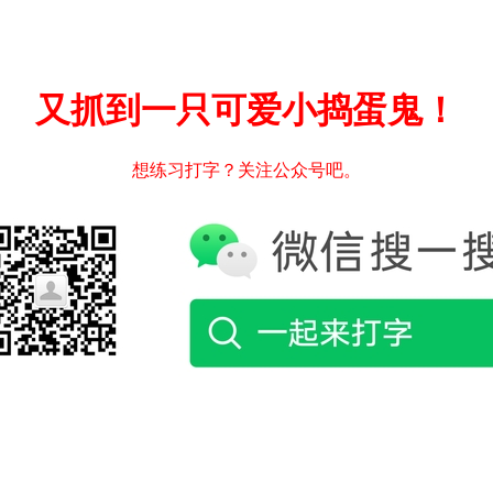
又抓到一只可爱小捣蛋鬼！
想练习打字？关注公众号吧。