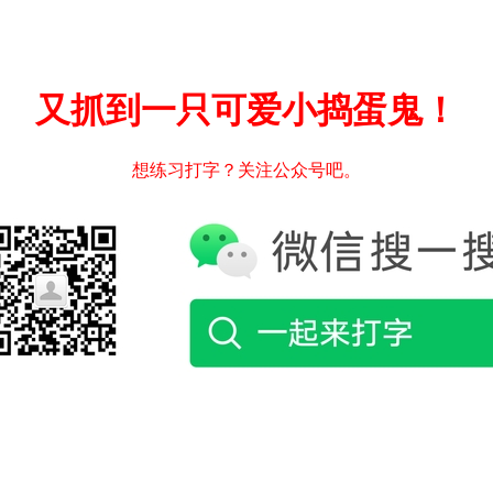
又抓到一只可爱小捣蛋鬼！
想练习打字？关注公众号吧。