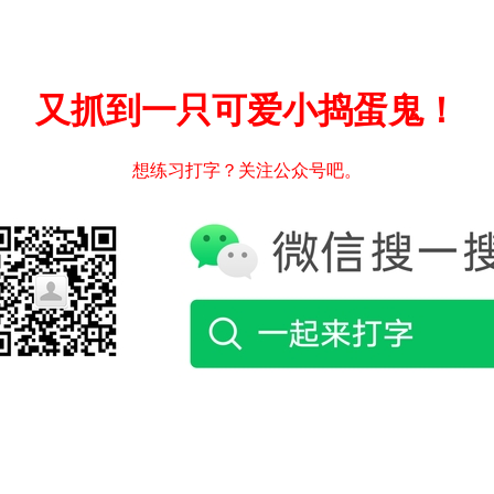
又抓到一只可爱小捣蛋鬼！
想练习打字？关注公众号吧。