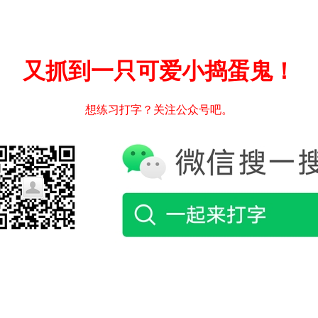
又抓到一只可爱小捣蛋鬼！
想练习打字？关注公众号吧。