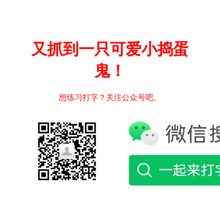
又抓到一只可爱小捣蛋
鬼！
想练习打字？关注公众号吧。