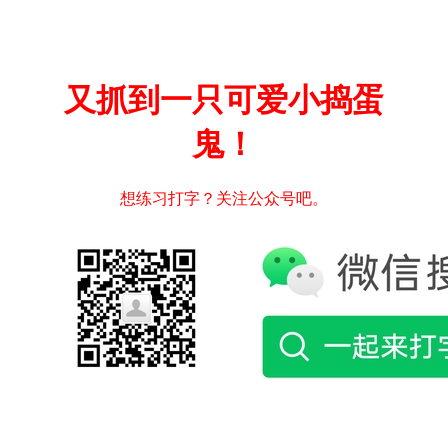
又抓到一只可爱小捣蛋
鬼！
想练习打字？关注公众号吧。