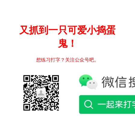
又抓到一只可爱小捣蛋
鬼！
想练习打字？关注公众号吧。