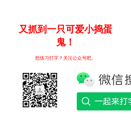
又抓到一只可爱小捣蛋
鬼！
想练习打字？关注公众号吧。