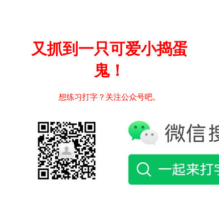
又抓到一只可爱小捣蛋
鬼！
想练习打字？关注公众号吧。