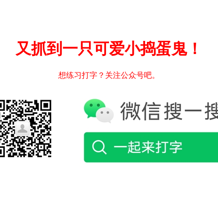
又抓到一只可爱小捣蛋鬼！
想练习打字？关注公众号吧。