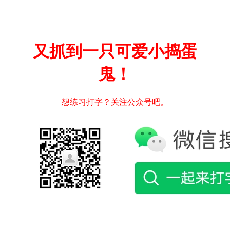
又抓到一只可爱小捣蛋
鬼！
想练习打字？关注公众号吧。