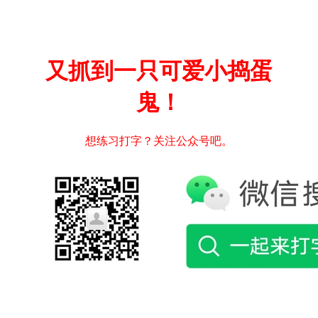
又抓到一只可爱小捣蛋
鬼！
想练习打字？关注公众号吧。