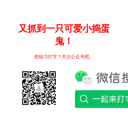
又抓到一只可爱小捣蛋
鬼！
想练习打字？关注公众号吧。