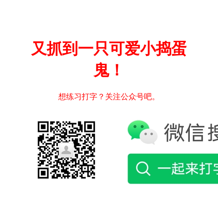
又抓到一只可爱小捣蛋
鬼！
想练习打字？关注公众号吧。