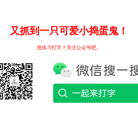
又抓到一只可爱小捣蛋鬼！
想练习打字？关注公众号吧。