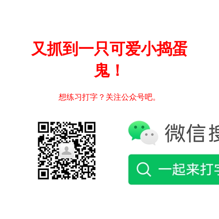
又抓到一只可爱小捣蛋
鬼！
想练习打字？关注公众号吧。