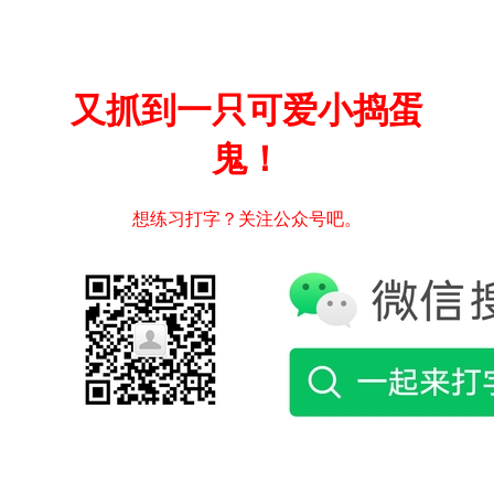
又抓到一只可爱小捣蛋
鬼！
想练习打字？关注公众号吧。